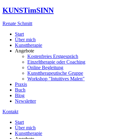
KUNSTimSINN
Renate Schmitt
Start
Über mich
Kunsttherapie
Angebote
Kostenfreies Erstgespräch
Einzeltherapie oder Coaching
Online Begleitung
Kunsttherapeutische Gruppe
Workshop "Intuitives Malen"
Praxis
Buch
Blog
Newsletter
Kontakt
Start
Über mich
Kunsttherapie
Angebote