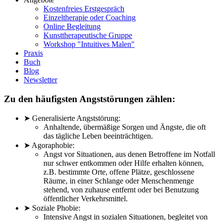
Kostenfreies Erstgespräch
Einzeltherapie oder Coaching
Online Begleitung
Kunsttherapeutische Gruppe
Workshop "Intuitives Malen"
Praxis
Buch
Blog
Newsletter
Zu den häufigsten Angststörungen zählen:
➤
Generalisierte Angststörung:
Anhaltende, übermäßige Sorgen und Ängste, die oft
das tägliche Leben beeinträchtigen.
➤
Agoraphobie:
Angst vor Situationen, aus denen Betroffene im Notfall
nur schwer entkommen oder Hilfe erhalten können,
z.B. bestimmte Orte, offene Plätze, geschlossene
Räume, in einer Schlange oder Menschenmenge
stehend, von zuhause entfernt oder bei Benutzung
öffentlicher Verkehrsmittel.
➤
Soziale Phobie:
Intensive Angst in sozialen Situationen, begleitet von