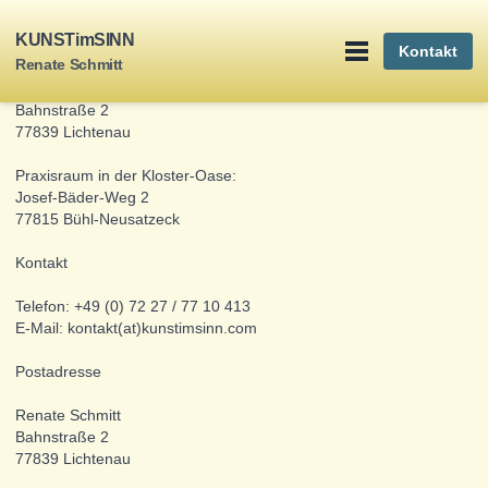
Impressum
KUNSTimSINN
Kontakt
Renate Schmitt
Renate Schmitt
Heilpraktikerin für Psychotherapie (nach dem Heilpraktikergesetz)
Bahnstraße 2
77839 Lichtenau
Praxisraum in der Kloster-Oase:
Josef-Bäder-Weg 2
77815 Bühl-Neusatzeck
Kontakt
Telefon: +49 (0) 72 27 / 77 10 413
E-Mail: kontakt(at)kunstimsinn.com
Postadresse
Renate Schmitt
Bahnstraße 2
77839 Lichtenau