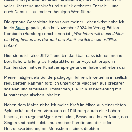
voller Überzeugungskraft und zurück eroberter Energie – und
auch Demut – auf meinen heutigen Weg führte.
Die genaue Geschichte hinaus aus meiner Lebenskrise habe ich
in ein
Buch
gepackt, das im November 2024 im Verlag Edition
Forsbach (Bamberg) erschienen ist:
„Wer leben will muss fühlen –
ein Weg hinaus aus Burnout und Panik zurück in ein erfülltes
Leben“
.
Hier stehe ich also JETZT und bin dankbar, dass ich nun meine
berufliche Erfüllung als Heilpraktikerin für Psychotherapie in
Kombination mit der Kunsttherapie gefunden habe und leben darf.
Meine Tätigkeit als Sonderpädagogin führe ich weiterhin in zeitlich
reduziertem Rahmen fort: Ich unterrichte Mädchen aus prekären
sozialen und familiären Umständen, u.a. in Kunsterziehung mit
kunsttherapeutischen Inhalten.
Neben dem Malen ziehe ich meine Kraft im Alltag aus einer tiefen
Spiritualität und dem Vertrauen auf Führung durch eine höhere
Instanz, aus regelmäßiger Meditation, Bewegung in der Natur, das
Singen und nicht zuletzt aus meiner Familie und der tiefen
Herzensverbindung mit Menschen meines direkten